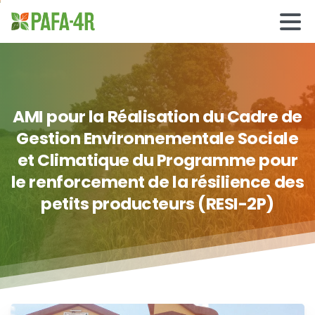
AMI
pour
la
Réalisation
du
Cadre
de
Gestion
Environnementale
Sociale
et
Climatique
du
Programme
pour
le
renforcement
de
la
résilience
des
petits
producteurs
(RESI-2P)