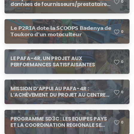
0
données de fournisseurs/prestataires
dans le cadre des procédures de
demandes d’offres de prix, demande
de cotation
𝗟𝗲 𝗣𝟮𝗥𝗜𝗔 𝗱𝗼𝘁𝗲 𝗹𝗮 𝗦𝗖𝗢𝗢𝗣𝗦 𝗕𝗮𝗱𝗲𝗻𝘆𝗮 𝗱𝗲
0
𝗧𝗼𝘂𝗸𝗼𝗿𝗼 𝗱’𝘂𝗻 𝗺𝗼𝘁𝗼𝗰𝘂𝗹𝘁𝗲𝘂𝗿
LE PAFA-4R, UN PROJET AUX
0
PERFORMANCES SATISFAISANTES
MISSION D’APPUI AU PAFA-4R :
0
L’ACHÈVEMENT DU PROJET AU CENTRE
DES CONCERTATIONS
PROGRAMME SD3C : LES EQUIPES PAYS
0
ET LA COORDINATION REGIONALE SE
CONCERTENT A N’DJAMENA