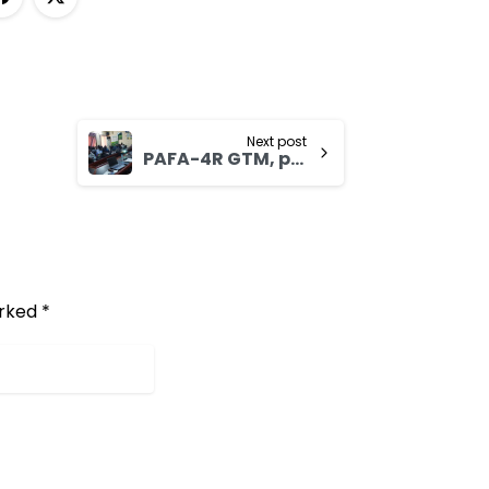
Next post
PAFA-4R GTM, pour consolider les impacts du PAFA-4R
rked *