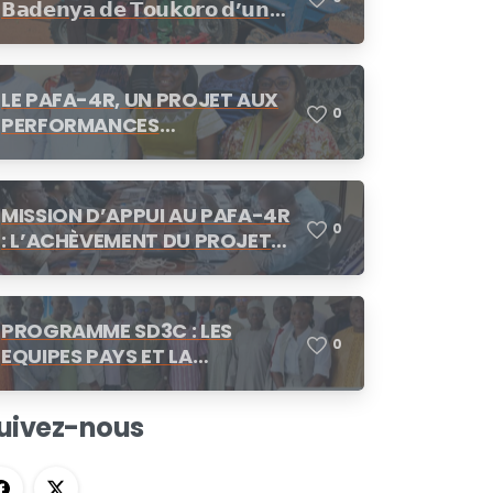
𝗕𝗮𝗱𝗲𝗻𝘆𝗮 𝗱𝗲 𝗧𝗼𝘂𝗸𝗼𝗿𝗼 𝗱’𝘂𝗻
cotation
𝗺𝗼𝘁𝗼𝗰𝘂𝗹𝘁𝗲𝘂𝗿
LE PAFA-4R, UN PROJET AUX
0
PERFORMANCES
SATISFAISANTES
MISSION D’APPUI AU PAFA-4R
0
: L’ACHÈVEMENT DU PROJET
AU CENTRE DES
CONCERTATIONS
PROGRAMME SD3C : LES
0
EQUIPES PAYS ET LA
COORDINATION REGIONALE SE
CONCERTENT A N’DJAMENA
uivez-nous