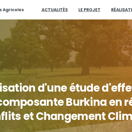
s Agricoles
ACTUALITÉS
LE PROJET
RÉALISAT
isation
d'une
étude
d'effe
composante
Burkina
en
r
flits
et
Changement
Clim