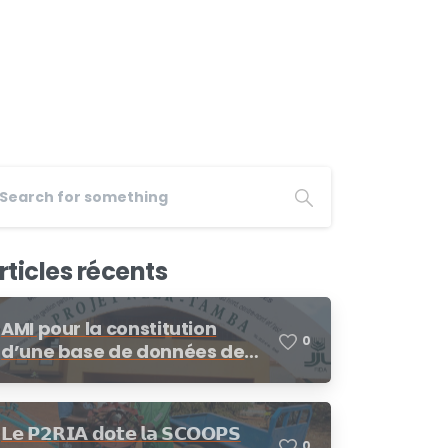
rticles récents
AMI pour la constitution
0
d’une base de données de
fournisseurs/prestataires
dans le cadre des
procédures de demandes
𝗟𝗲 𝗣𝟮𝗥𝗜𝗔 𝗱𝗼𝘁𝗲 𝗹𝗮 𝗦𝗖𝗢𝗢𝗣𝗦
d’offres de prix, demande de
0