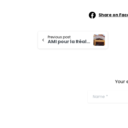
Share on Fa
Previous post
AMI pour la Réalisation d’une étude d’effet du Programme Conjoint Sahel, composante Burkina en réponse aux défis COVID-19, Conflits et Changement Climatique (SD3C)
Your 
Name
*