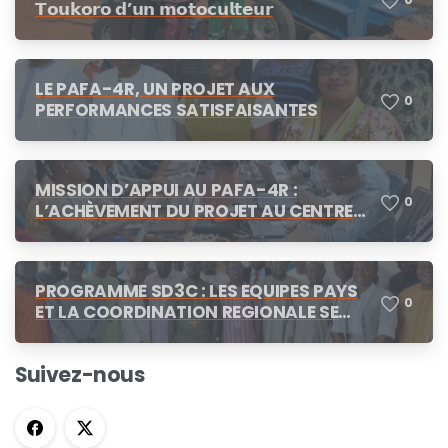
𝗧𝗼𝘂𝗸𝗼𝗿𝗼 𝗱’𝘂𝗻 𝗺𝗼𝘁𝗼𝗰𝘂𝗹𝘁𝗲𝘂𝗿
LE PAFA-4R, UN PROJET AUX
0
PERFORMANCES SATISFAISANTES
MISSION D’APPUI AU PAFA-4R :
0
L’ACHÈVEMENT DU PROJET AU CENTRE
DES CONCERTATIONS
PROGRAMME SD3C : LES EQUIPES PAYS
0
ET LA COORDINATION REGIONALE SE
CONCERTENT A N’DJAMENA
Suivez-nous