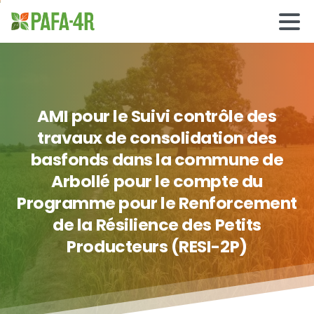
AMI
pour
le
Suivi
contrôle
des
travaux
de
consolidation
des
basfonds
dans
la
commune
de
Arbollé
pour
le
compte
du
Programme
pour
le
Renforcement
de
la
Résilience
des
Petits
Producteurs
(RESI-2P)