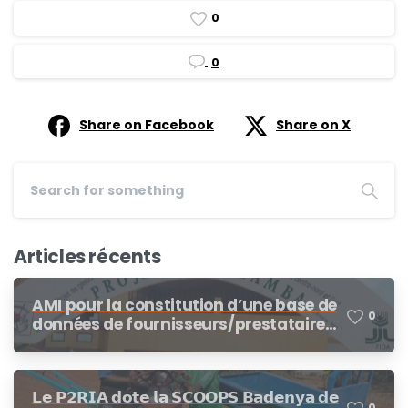
0
0
Share on Facebook
Share on X
Articles récents
AMI pour la constitution d’une base de
0
données de fournisseurs/prestataires
dans le cadre des procédures de
demandes d’offres de prix, demande
de cotation
𝗟𝗲 𝗣𝟮𝗥𝗜𝗔 𝗱𝗼𝘁𝗲 𝗹𝗮 𝗦𝗖𝗢𝗢𝗣𝗦 𝗕𝗮𝗱𝗲𝗻𝘆𝗮 𝗱𝗲
0