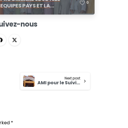
0
EQUIPES PAYS ET LA
COORDINATION REGIONALE SE
CONCERTENT A N’DJAMENA
uivez-nous
Next post
AMI pour le Suivi contrôle des travaux de consolidation des basfonds dans la commune de Bokin pour le compte du Programme pour le Renforcement de la Résilience des Petits Producteurs (RESI-2P)
rked *