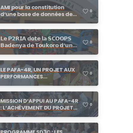
AMI pour la constitution
0
d’une base de données de
fournisseurs/prestataires
dans le cadre des
procédures de demandes
𝗟𝗲 𝗣𝟮𝗥𝗜𝗔 𝗱𝗼𝘁𝗲 𝗹𝗮 𝗦𝗖𝗢𝗢𝗣𝗦
d’offres de prix, demande de
0
𝗕𝗮𝗱𝗲𝗻𝘆𝗮 𝗱𝗲 𝗧𝗼𝘂𝗸𝗼𝗿𝗼 𝗱’𝘂𝗻
cotation
𝗺𝗼𝘁𝗼𝗰𝘂𝗹𝘁𝗲𝘂𝗿
LE PAFA-4R, UN PROJET AUX
0
PERFORMANCES
SATISFAISANTES
MISSION D’APPUI AU PAFA-4R
0
: L’ACHÈVEMENT DU PROJET
AU CENTRE DES
CONCERTATIONS
PROGRAMME SD3C : LES