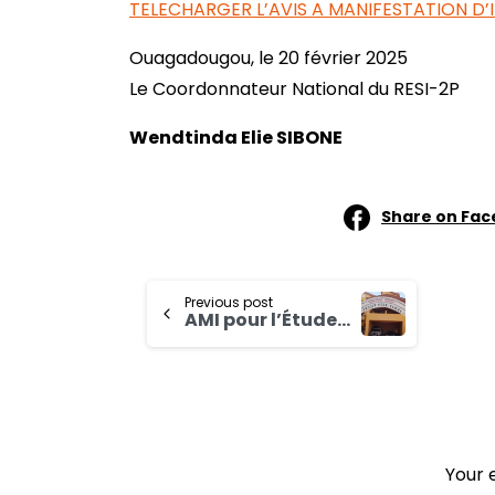
TELECHARGER L’AVIS A MANIFESTATION D’
Ouagadougou, le 20 février 2025
Le Coordonnateur National du RESI-2P
Wendtinda Elie SIBONE
Share on Fa
Previous post
AMI pour l’Étude (étude de marché, de compétitivité et d’opportunités) des chaînes de valeur des PFNL (Baobab et moringa) dans les régions du Nord et du Centre-Ouest au profit du Programme pour le Renforcement de la Résilience des Petits Producteurs (RESI-2P)
Your 