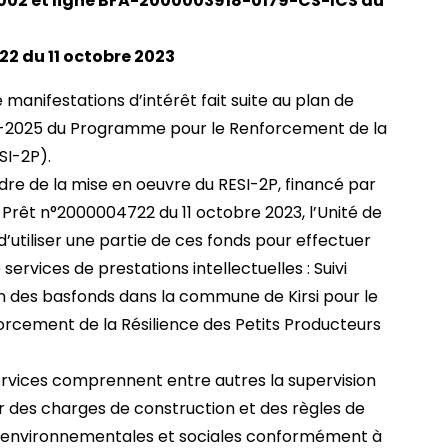
002 et ligne BFA-2000003918-0179-CS-ICS du
2 du 11 octobre 2023
 manifestations d’intérêt fait suite au plan de
4-2025 du Programme pour le Renforcement de la
SI-2P).
re de la mise en oeuvre du RESI-2P, financé par
Prêt n°2000004722 du 11 octobre 2023, l’Unité de
d’utiliser une partie de ces fonds pour effectuer
ervices de prestations intellectuelles : Suivi
n des basfonds dans la commune de Kirsi pour le
cement de la Résilience des Petits Producteurs
rvices comprennent entre autres la supervision
r des charges de construction et des règles de
res environnementales et sociales conformément à