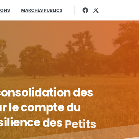
IONS
MARCHÉS PUBLICS
consolidation
des
ur
le
compte
du
silience
des
Petits