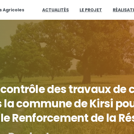
s Agricoles
ACTUALITÉS
LE PROJET
RÉALISAT
contrôle
des
travaux
de
s
la
commune
de
Kirsi
po
le
Renforcement
de
la
Ré
Producteurs
(RESI-2P)