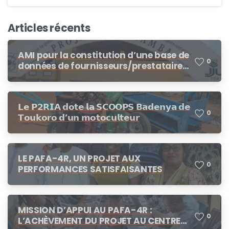
Articles récents
AMI pour la constitution d’une base de
0
données de fournisseurs/prestataires
dans le cadre des procédures de
demandes d’offres de prix, demande
de cotation
𝗟𝗲 𝗣𝟮𝗥𝗜𝗔 𝗱𝗼𝘁𝗲 𝗹𝗮 𝗦𝗖𝗢𝗢𝗣𝗦 𝗕𝗮𝗱𝗲𝗻𝘆𝗮 𝗱𝗲
0
𝗧𝗼𝘂𝗸𝗼𝗿𝗼 𝗱’𝘂𝗻 𝗺𝗼𝘁𝗼𝗰𝘂𝗹𝘁𝗲𝘂𝗿
LE PAFA-4R, UN PROJET AUX
0
PERFORMANCES SATISFAISANTES
MISSION D’APPUI AU PAFA-4R :
0
L’ACHÈVEMENT DU PROJET AU CENTRE