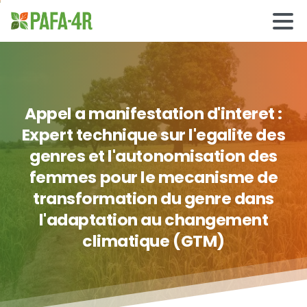
Appel
a
manifestation
d'interet
:
Expert
technique
sur
l'egalite
des
genres
et
l'autonomisation
des
femmes
pour
le
mecanisme
de
transformation
du
genre
dans
l'adaptation
au
changement
climatique
(GTM)