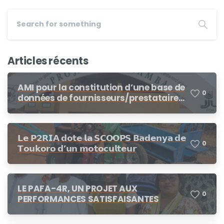
Articles récents
AMI pour la constitution d’une base de
0
données de fournisseurs/prestataires
dans le cadre des procédures de
demandes d’offres de prix, demande
de cotation
𝗟𝗲 𝗣𝟮𝗥𝗜𝗔 𝗱𝗼𝘁𝗲 𝗹𝗮 𝗦𝗖𝗢𝗢𝗣𝗦 𝗕𝗮𝗱𝗲𝗻𝘆𝗮 𝗱𝗲
0
𝗧𝗼𝘂𝗸𝗼𝗿𝗼 𝗱’𝘂𝗻 𝗺𝗼𝘁𝗼𝗰𝘂𝗹𝘁𝗲𝘂𝗿
LE PAFA-4R, UN PROJET AUX
0
PERFORMANCES SATISFAISANTES