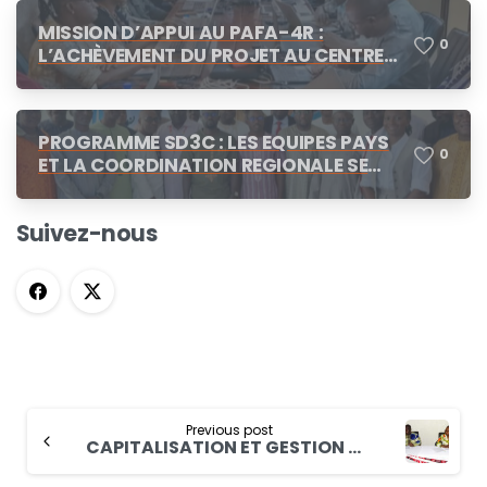
MISSION D’APPUI AU PAFA-4R :
0
L’ACHÈVEMENT DU PROJET AU CENTRE
DES CONCERTATIONS
PROGRAMME SD3C : LES EQUIPES PAYS
0
ET LA COORDINATION REGIONALE SE
CONCERTENT A N’DJAMENA
Suivez-nous
Previous post
CAPITALISATION ET GESTION DES SAVOIRS Le plan annuel 2022 du PAPFA/PAFA-4R est élaboré !