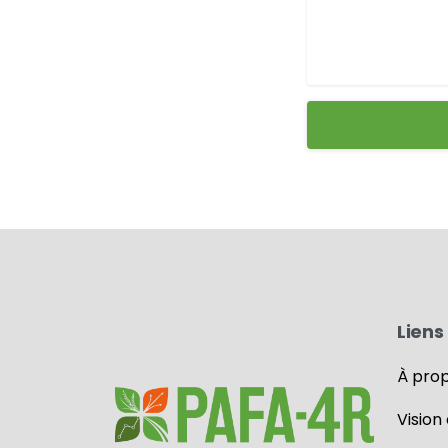
Liens 
À pro
Vision