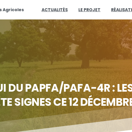
s Agricoles
ACTUALITÉS
LE PROJET
RÉALISAT
UI
DU
PAPFA/PAFA-4R
:
LE
ETE
SIGNES
CE
12
DÉCEMBR