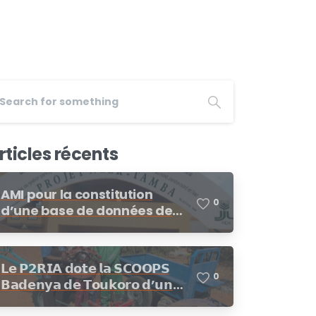
rticles récents
AMI pour la constitution
0
d’une base de données de
fournisseurs/prestataires
dans le cadre des
procédures de demandes
𝗟𝗲 𝗣𝟮𝗥𝗜𝗔 𝗱𝗼𝘁𝗲 𝗹𝗮 𝗦𝗖𝗢𝗢𝗣𝗦
d’offres de prix, demande de
0
𝗕𝗮𝗱𝗲𝗻𝘆𝗮 𝗱𝗲 𝗧𝗼𝘂𝗸𝗼𝗿𝗼 𝗱’𝘂𝗻
cotation
𝗺𝗼𝘁𝗼𝗰𝘂𝗹𝘁𝗲𝘂𝗿