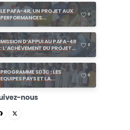
LE PAFA-4R, UN PROJET AUX
0
PERFORMANCES
SATISFAISANTES
MISSION D’APPUI AU PAFA-4R
0
: L’ACHÈVEMENT DU PROJET
AU CENTRE DES
CONCERTATIONS
PROGRAMME SD3C : LES
0
EQUIPES PAYS ET LA
COORDINATION REGIONALE SE
CONCERTENT A N’DJAMENA
uivez-nous