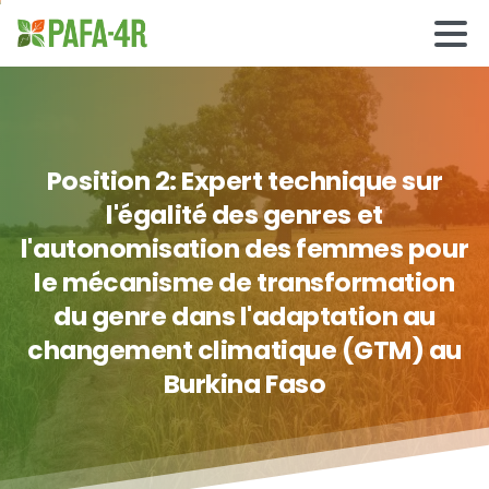
Position
2:
Expert
technique
sur
l'égalité
des
genres
et
l'autonomisation
des
femmes
pour
le
mécanisme
de
transformation
du
genre
dans
l'adaptation
au
changement
climatique
(GTM)
au
Burkina
Faso