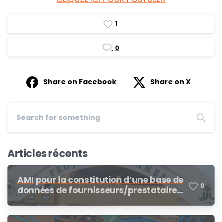
1
0
Share on Facebook
Share on X
Articles récents
AMI pour la constitution d’une base de
0
données de fournisseurs/prestataires
dans le cadre des procédures de
demandes d’offres de prix, demande
de cotation