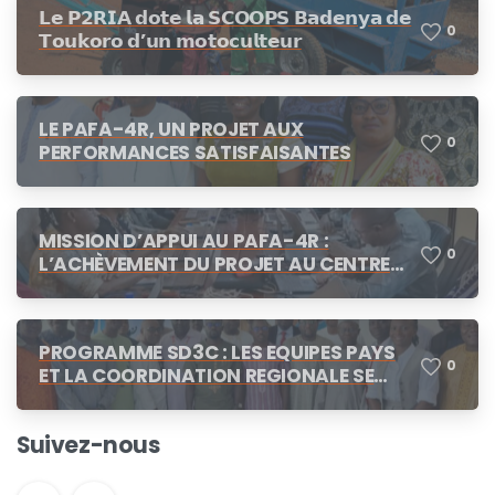
𝗟𝗲 𝗣𝟮𝗥𝗜𝗔 𝗱𝗼𝘁𝗲 𝗹𝗮 𝗦𝗖𝗢𝗢𝗣𝗦 𝗕𝗮𝗱𝗲𝗻𝘆𝗮 𝗱𝗲
0
𝗧𝗼𝘂𝗸𝗼𝗿𝗼 𝗱’𝘂𝗻 𝗺𝗼𝘁𝗼𝗰𝘂𝗹𝘁𝗲𝘂𝗿
LE PAFA-4R, UN PROJET AUX
0
PERFORMANCES SATISFAISANTES
MISSION D’APPUI AU PAFA-4R :
0
L’ACHÈVEMENT DU PROJET AU CENTRE
DES CONCERTATIONS
PROGRAMME SD3C : LES EQUIPES PAYS
0
ET LA COORDINATION REGIONALE SE
CONCERTENT A N’DJAMENA
Suivez-nous