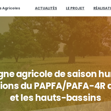
s Agricoles
ACTUALITÉS
LE PROJET
RÉALISAT
gne
agricole
de
saison
hu
tions
du
PAPFA/PAFA-4R
et
les
hauts-bassins