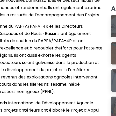
r de nouvelles connaissances et des techniques de
A
ormances et rendements. Ils ont également exprimé
i les a rassurés de l’accompagnement des Projets.
enne du PAPFA/PAFA-4R et les Directeurs
 Cascades et de Hauts-Bassins ont également
ultats de soutien du PAPFA/PAFA-4R et ont
excellence et à redoubler d’efforts pour l’atteinte
gions. Ils ont aussi exhorté les agents
roducteurs soient galvanisé dans la production et
if de développement du projet est d’améliorer
 revenus des exploitations agricoles intervenant
duits dans les filières riz, sésame, niébé,
restiers non ligneux (PFNL).
onds International de Développement Agricole
 projets antérieurs ont élaboré le Projet d’Appui