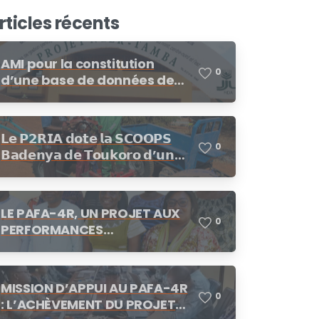
rticles récents
AMI pour la constitution
0
d’une base de données de
fournisseurs/prestataires
dans le cadre des
procédures de demandes
𝗟𝗲 𝗣𝟮𝗥𝗜𝗔 𝗱𝗼𝘁𝗲 𝗹𝗮 𝗦𝗖𝗢𝗢𝗣𝗦
d’offres de prix, demande de
0
𝗕𝗮𝗱𝗲𝗻𝘆𝗮 𝗱𝗲 𝗧𝗼𝘂𝗸𝗼𝗿𝗼 𝗱’𝘂𝗻
cotation
𝗺𝗼𝘁𝗼𝗰𝘂𝗹𝘁𝗲𝘂𝗿
LE PAFA-4R, UN PROJET AUX
0
PERFORMANCES
SATISFAISANTES
MISSION D’APPUI AU PAFA-4R
0
: L’ACHÈVEMENT DU PROJET