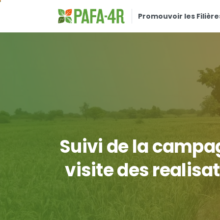
Promouvoir les Filière
Suivi
de
la
campa
visite
des
realisa