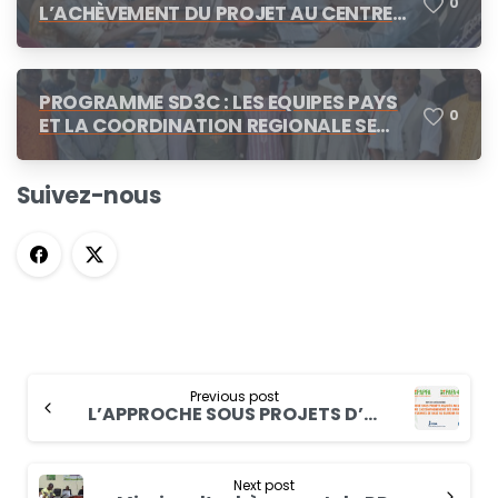
0
L’ACHÈVEMENT DU PROJET AU CENTRE
DES CONCERTATIONS
PROGRAMME SD3C : LES EQUIPES PAYS
0
ET LA COORDINATION REGIONALE SE
CONCERTENT A N’DJAMENA
Suivez-nous
Previous post
L’APPROCHE SOUS PROJETS D’ACCÈS AU MARCHÉ (SPAM) DANS L’ACCOMPAGNEMENT DES ORGANISATIONS PAYSANNES DE BASE AU BURKINA FASO
Next post