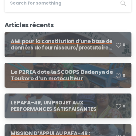
Articles récents
AMI pour la constitution d’une base de
0
données de fournisseurs/prestataires
dans le cadre des procédures de
demandes d’offres de prix, demande
de cotation
𝗟𝗲 𝗣𝟮𝗥𝗜𝗔 𝗱𝗼𝘁𝗲 𝗹𝗮 𝗦𝗖𝗢𝗢𝗣𝗦 𝗕𝗮𝗱𝗲𝗻𝘆𝗮 𝗱𝗲
0
𝗧𝗼𝘂𝗸𝗼𝗿𝗼 𝗱’𝘂𝗻 𝗺𝗼𝘁𝗼𝗰𝘂𝗹𝘁𝗲𝘂𝗿
LE PAFA-4R, UN PROJET AUX
0
PERFORMANCES SATISFAISANTES
MISSION D’APPUI AU PAFA-4R :