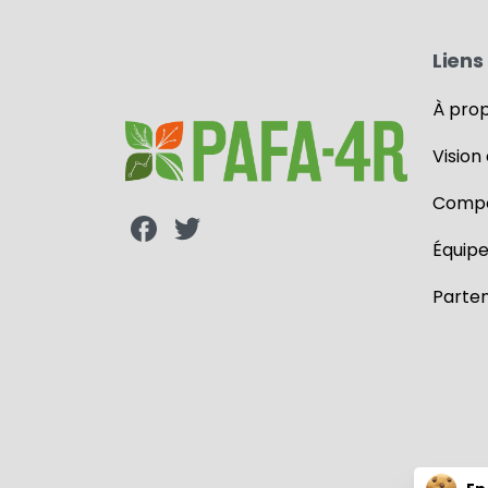
Liens 
À pro
Vision
Compo
Équip
Parten