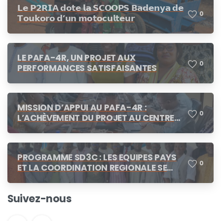
𝗟𝗲 𝗣𝟮𝗥𝗜𝗔 𝗱𝗼𝘁𝗲 𝗹𝗮 𝗦𝗖𝗢𝗢𝗣𝗦 𝗕𝗮𝗱𝗲𝗻𝘆𝗮 𝗱𝗲
0
𝗧𝗼𝘂𝗸𝗼𝗿𝗼 𝗱’𝘂𝗻 𝗺𝗼𝘁𝗼𝗰𝘂𝗹𝘁𝗲𝘂𝗿
LE PAFA-4R, UN PROJET AUX
0
PERFORMANCES SATISFAISANTES
MISSION D’APPUI AU PAFA-4R :
0
L’ACHÈVEMENT DU PROJET AU CENTRE
DES CONCERTATIONS
PROGRAMME SD3C : LES EQUIPES PAYS
0
ET LA COORDINATION REGIONALE SE
CONCERTENT A N’DJAMENA
Suivez-nous