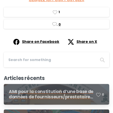
1
0
Share on Facebook
Share on X
Articles récents
AMI pour la constitution d’une base de
0
données de fournisseurs/prestataires
dans le cadre des procédures de
demandes d’offres de prix, demande
de cotation