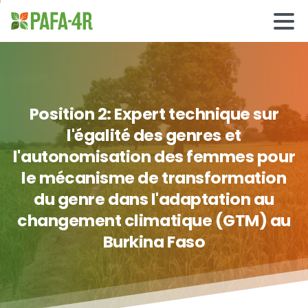
Position
2:
Expert
technique
sur
l'égalité
des
genres
et
l'autonomisation
des
femmes
pour
le
mécanisme
de
transformation
du
genre
dans
l'adaptation
au
changement
climatique
(GTM)
au
Burkina
Faso