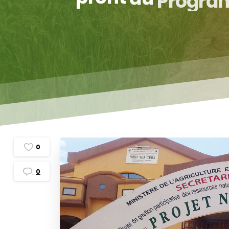
de
0
0