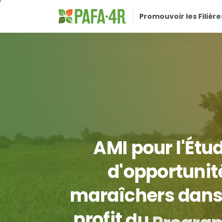
Promouvoir les Filière
AMI
pour
l'Étu
d'opportunit
maraîchers
dan
profit
du
Progr