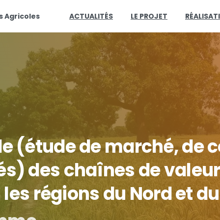
s Agricoles
ACTUALITÉS
LE PROJET
RÉALISAT
de
(étude
de
marché,
de
c
és)
des
chaînes
de
valeu
s
les
régions
du
Nord
et
du
amme
pour
le
Renforcemen