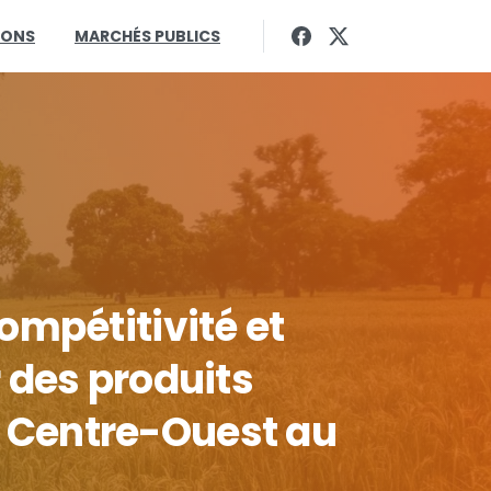
IONS
MARCHÉS PUBLICS
ompétitivité
et
r
des
produits
Centre-Ouest
au
t
de
la
Résilience