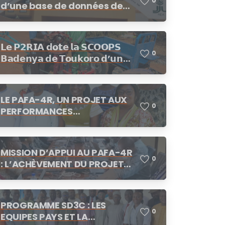
0
d’une base de données de
fournisseurs/prestataires
dans le cadre des
procédures de demandes
𝗟𝗲 𝗣𝟮𝗥𝗜𝗔 𝗱𝗼𝘁𝗲 𝗹𝗮 𝗦𝗖𝗢𝗢𝗣𝗦
d’offres de prix, demande de
0
𝗕𝗮𝗱𝗲𝗻𝘆𝗮 𝗱𝗲 𝗧𝗼𝘂𝗸𝗼𝗿𝗼 𝗱’𝘂𝗻
cotation
𝗺𝗼𝘁𝗼𝗰𝘂𝗹𝘁𝗲𝘂𝗿
LE PAFA-4R, UN PROJET AUX
0
PERFORMANCES
SATISFAISANTES
MISSION D’APPUI AU PAFA-4R
0
: L’ACHÈVEMENT DU PROJET
AU CENTRE DES
CONCERTATIONS
PROGRAMME SD3C : LES
0
EQUIPES PAYS ET LA