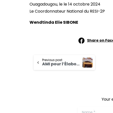
Ouagadougou, le le 14 octobre 2024
Le Coordonnateur National du RESI-2P
Wendtinda Elie SIBONE
Share on Fa
Previous post
AMI pour l’Élaboration de la stratégie de ciblage du Programme pour le Renforcement de la Résilience des Petits Producteurs (RESI-2P)
Your 
Name
*