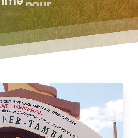
s
Petits
Producteurs
(RESI