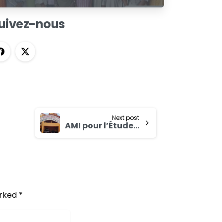
COORDINATION REGIONALE SE
CONCERTENT A N’DJAMENA
uivez-nous
Next post
AMI pour l’Étude (étude de marché, de compétitivité et d’opportunités) des chaînes de valeur des tubercules dans les régions du Nord et du Centre-Ouest au profit du Programme pour le Renforcement de la Résilience des Petits Producteurs (RESI-2P)
rked *