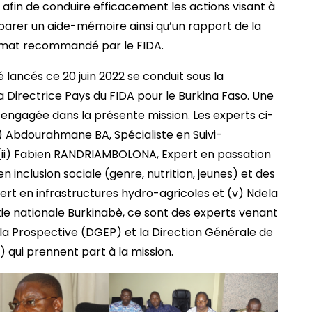
 afin de conduire efficacement les actions visant à
réparer un aide-mémoire ainsi qu’un rapport de la
ormat recommandé par le FIDA.
é lancés ce 20 juin 2022 se conduit sous la
Directrice Pays du FIDA pour le Burkina Faso. Une
engagée dans la présente mission. Les experts ci-
(i) Abdourahmane BA, Spécialiste en Suivi-
; (ii) Fabien RANDRIAMBOLONA, Expert en passation
n inclusion sociale (genre, nutrition, jeunes) et des
pert en infrastructures hydro-agricoles et (v) Ndela
rtie nationale Burkinabè, ce sont des experts venant
 la Prospective (DGEP) et la Direction Générale de
 qui prennent part à la mission.