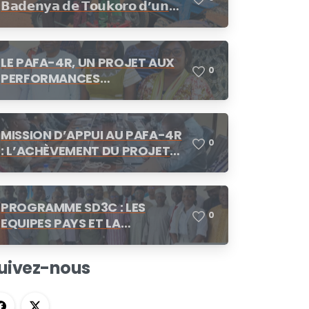
𝗕𝗮𝗱𝗲𝗻𝘆𝗮 𝗱𝗲 𝗧𝗼𝘂𝗸𝗼𝗿𝗼 𝗱’𝘂𝗻
cotation
𝗺𝗼𝘁𝗼𝗰𝘂𝗹𝘁𝗲𝘂𝗿
LE PAFA-4R, UN PROJET AUX
0
PERFORMANCES
SATISFAISANTES
MISSION D’APPUI AU PAFA-4R
0
: L’ACHÈVEMENT DU PROJET
AU CENTRE DES
CONCERTATIONS
PROGRAMME SD3C : LES
0
EQUIPES PAYS ET LA
COORDINATION REGIONALE SE
CONCERTENT A N’DJAMENA
uivez-nous