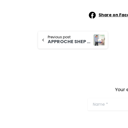
Share on Fa
Previous post
APPROCHE SHEP La Directrice Pays du FIDA pour le Burkina auprès de la JICA
Your 
Name
*