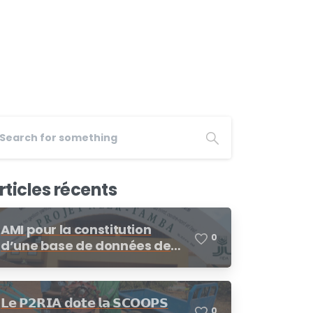
rticles récents
AMI pour la constitution
0
d’une base de données de
fournisseurs/prestataires
dans le cadre des
procédures de demandes
𝗟𝗲 𝗣𝟮𝗥𝗜𝗔 𝗱𝗼𝘁𝗲 𝗹𝗮 𝗦𝗖𝗢𝗢𝗣𝗦
d’offres de prix, demande de
0