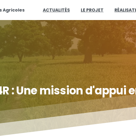
s Agricoles
ACTUALITÉS
LE PROJET
RÉALISAT
4R
:
Une
mission
d'appui
e