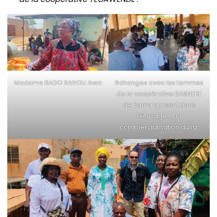
Madame BADO SANOU Awa
échanges avec les femmes
de la coopérative BASNERE
de Bama qui sont dans
l’étuvage et la
commercialisation du riz.