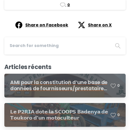
0
Share on Facebook
Share on X
Articles récents
AMI pour la constitution d’une base de
0
données de fournisseurs/prestataires
dans le cadre des procédures de
demandes d’offres de prix, demande
de cotation
𝗟𝗲 𝗣𝟮𝗥𝗜𝗔 𝗱𝗼𝘁𝗲 𝗹𝗮 𝗦𝗖𝗢𝗢𝗣𝗦 𝗕𝗮𝗱𝗲𝗻𝘆𝗮 𝗱𝗲
0
𝗧𝗼𝘂𝗸𝗼𝗿𝗼 𝗱’𝘂𝗻 𝗺𝗼𝘁𝗼𝗰𝘂𝗹𝘁𝗲𝘂𝗿