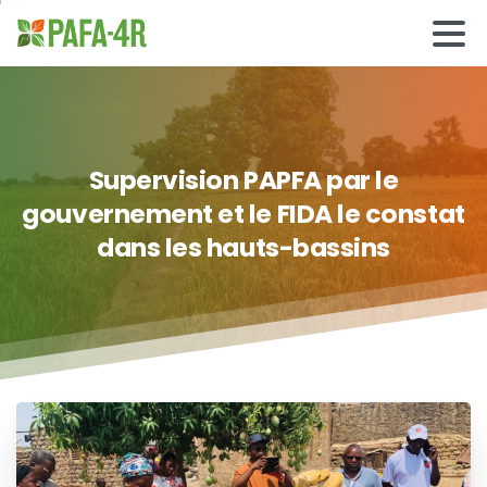
Supervision
PAPFA
par
le
gouvernement
et
le
FIDA
le
constat
dans
les
hauts-bassins